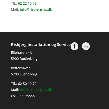
Tlf.:
62 22 10 72
Mail:
info@risbjerg-as.dk
Risbjerg Installation og Service
Ellehaven 4A
5900 Rudkøbing
Rytterhaven 8
5700 Svendborg
Tlf.:
62 50 10 72
Mail:
info@risbjerg-as.dk
CVR: 33239955