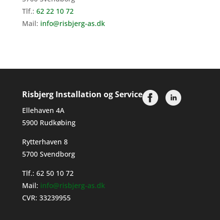
Tlf.:
62 22 10 72
Mail:
info@risbjerg-as.dk
Risbjerg Installation og Service
Ellehaven 4A
5900 Rudkøbing
Rytterhaven 8
5700 Svendborg
Tlf.:
62 50 10 72
Mail:
info@risbjerg-as.dk
CVR: 33239955