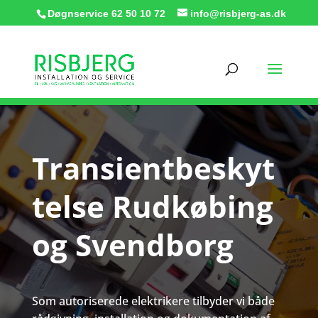
Døgnservice
62 50 10 72
info@risbjerg-as.dk
Transientbeskyt
telse Rudkøbing
og Svendborg
Som autoriserede elektrikere tilbyder vi både