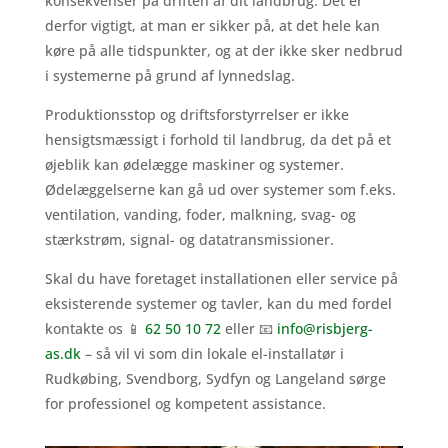
konsekvenser på driften af dit landbrug. Det er
derfor vigtigt, at man er sikker på, at det hele kan
køre på alle tidspunkter, og at der ikke sker nedbrud
i systemerne på grund af lynnedslag.
Produktionsstop og driftsforstyrrelser er ikke
hensigtsmæssigt i forhold til landbrug, da det på et
øjeblik kan ødelægge maskiner og systemer.
Ødelæggelserne kan gå ud over systemer som f.eks.
ventilation, vanding, foder, malkning, svag- og
stærkstrøm, signal- og datatransmissioner.
Skal du have foretaget installationen eller service på
eksisterende systemer og tavler, kan du med fordel
kontakte os 📱
62 50 10 72
eller 📧
info@risbjerg-
as.dk
– så vil vi som din lokale el-installatør i
Rudkøbing, Svendborg, Sydfyn og Langeland sørge
for professionel og kompetent assistance.