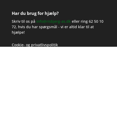
Har du brug for hjælp?
Skriv til os på
info@risbjerg-as.dk
eller ring
62 50 10
72
, hvis du har spørgsmål - vi er altid klar til at
hjælpe!
Cookie- og privatlivspolitik
Salgs- og leveringsbetingelser
TS-gruppen er en stærk og landsdækkende kæde af
el-installatører. Vi er altid opdateret med den sidste
nye teknologi og det høje vidensniveau det kræver at
være de bedste i branchen.