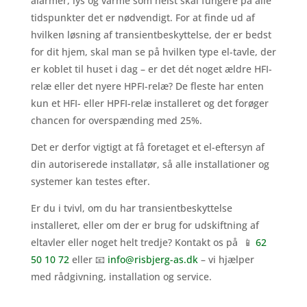
alarmer, lys og varme som helst skal fungere på alle
tidspunkter det er nødvendigt. For at finde ud af
hvilken løsning af transientbeskyttelse, der er bedst
for dit hjem, skal man se på hvilken type el-tavle, der
er koblet til huset i dag – er det dét noget ældre HFI-
relæ eller det nyere HPFI-relæ? De fleste har enten
kun et HFI- eller HPFI-relæ installeret og det forøger
chancen for overspænding med 25%.
Det er derfor vigtigt at få foretaget et el-eftersyn af
din autoriserede installatør, så alle installationer og
systemer kan testes efter.
Er du i tvivl, om du har transientbeskyttelse
installeret, eller om der er brug for udskiftning af
eltavler eller noget helt tredje? Kontakt os på 📱
62
50 10 72
eller 📧
info@risbjerg-as.dk
– vi hjælper
med rådgivning, installation og service.